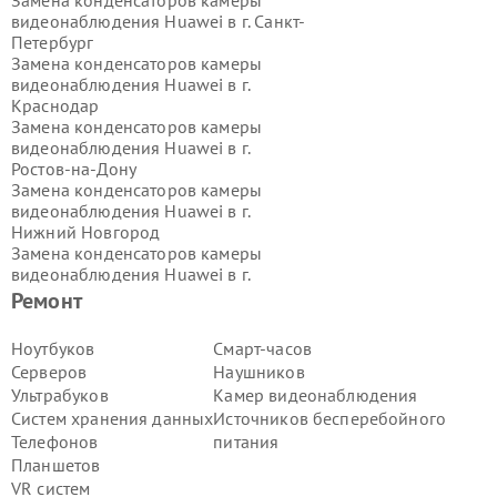
видеонаблюдения Huawei в г.
Санкт-
Петербург
Замена конденсаторов камеры
видеонаблюдения Huawei в г.
Краснодар
Замена конденсаторов камеры
видеонаблюдения Huawei в г.
Ростов-на-Дону
Замена конденсаторов камеры
видеонаблюдения Huawei в г.
Нижний Новгород
Замена конденсаторов камеры
видеонаблюдения Huawei в г.
Новосибирск
Ремонт
Замена конденсаторов камеры
видеонаблюдения Huawei в г.
Ноутбуков
Смарт-часов
Екатеринбург
Серверов
Наушников
Замена конденсаторов камеры
Ультрабуков
Камер видеонаблюдения
видеонаблюдения Huawei в г.
Казань
Систем хранения данных
Источников бесперебойного
Замена конденсаторов камеры
Телефонов
питания
видеонаблюдения Huawei в г.
Воронеж
Планшетов
Замена конденсаторов камеры
VR систем