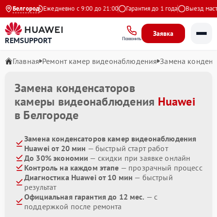
 на Яндекс
Белгород
Ежедневно с 9:00 до 21:00
Гарантия до 1 года
Выезд мастер
Заявка
REMSUPPORT
Позвонить
Главная
Ремонт камер видеонаблюдения
Замена конденс
Замена конденсаторов
камеры видеонаблюдения
Huawei
в Белгороде
Замена конденсаторов камер видеонаблюдения
Huawei от 20 мин
— быстрый старт работ
До 30% экономии
— скидки при заявке онлайн
Контроль на каждом этапе
— прозрачный процесс
Диагностика Huawei от 10 мин
— быстрый
результат
Официальная гарантия до 12 мес.
— с
поддержкой после ремонта