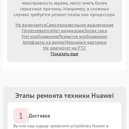
неисправность экрана, могут иметь более
серьезные причины. Например, в сложных
случаях требуется ремонт платы или процессора.
Не включается
Самопроизвольное выключение
Перегревается
Нет индикации
Запах гари
Нет изображения
Размытое изображение
Артефакты на видео
Мерцание картинки
Не реагирует на PTZ
Показать еще
Этапы ремонта техники Huawei
1
Доставка
Вы или наш курьер привозите устройство Huawei в