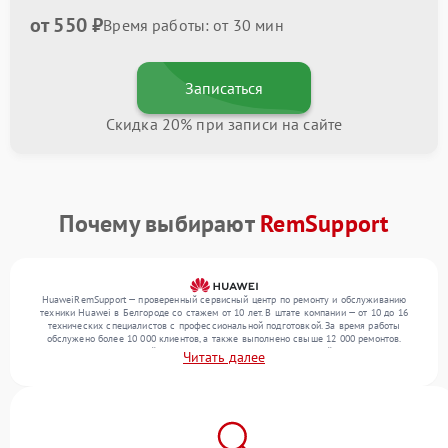
от 550 ₽
Время работы: от 30 мин
Записаться
Скидка 20% при записи на сайте
Почему выбирают
RemSupport
HuaweiRemSupport — проверенный сервисный центр по ремонту и обслуживанию
техники Huawei в Белгороде со стажем от 10 лет. В штате компании — от 10 до 16
технических специалистов с профессиональной подготовкой. За время работы
обслужено более 10 000 клиентов, а также выполнено свыше 12 000 ремонтов.
Ежемесячно в сервисный центр поступает более 300 обращений, включая , , . Мы
Читать далее
выполняем ремонт различного уровня сложности и гарантируем высокое качество
обслуживания благодаря опыту команды.