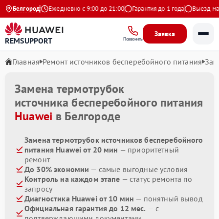
9 на Яндекс
Белгород
Ежедневно с 9:00 до 21:00
Гарантия до 1 года
Выезд масте
Заявка
REMSUPPORT
Позвонить
Главная
Ремонт источников бесперебойного питания
Зам
Замена термотрубок
источника бесперебойного питания
Huawei
в Белгороде
Замена термотрубок источников бесперебойного
питания Huawei от 20 мин
— приоритетный
ремонт
До 30% экономии
— самые выгодные условия
Контроль на каждом этапе
— статус ремонта по
запросу
Диагностика Huawei от 10 мин
— понятный вывод
Официальная гарантия до 12 мес.
— с
подтверждающими документами