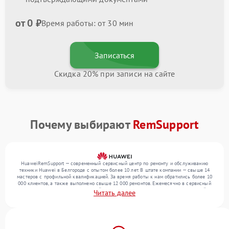
от 0 ₽
Время работы: от 30 мин
Записаться
Скидка 20% при записи на сайте
Почему выбирают
RemSupport
HuaweiRemSupport — современный сервисный центр по ремонту и обслуживанию
техники Huawei в Белгороде с опытом более 10 лет. В штате компании — свыше 14
мастеров с профильной квалификацией. За время работы к нам обратились более 10
000 клиентов, а также выполнено свыше 12 000 ремонтов. Ежемесячно в сервисный
центр поступает более 300 устройств, включая , , . Мы беремся за задачи любой
Читать далее
сложности и предлагаем стабильный уровень сервиса благодаря отлаженным
процессам ремонта.