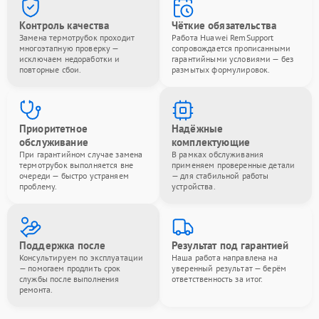
Контроль качества
Чёткие обязательства
Замена термотрубок проходит
Работа Huawei RemSupport
многоэтапную проверку —
сопровождается прописанными
исключаем недоработки и
гарантийными условиями — без
повторные сбои.
размытых формулировок.
Приоритетное
Надёжные
обслуживание
комплектующие
При гарантийном случае замена
В рамках обслуживания
термотрубок выполняется вне
применяем проверенные детали
очереди — быстро устраняем
— для стабильной работы
проблему.
устройства.
Поддержка после
Результат под гарантией
Консультируем по эксплуатации
Наша работа направлена на
— помогаем продлить срок
уверенный результат — берём
службы после выполнения
ответственность за итог.
ремонта.