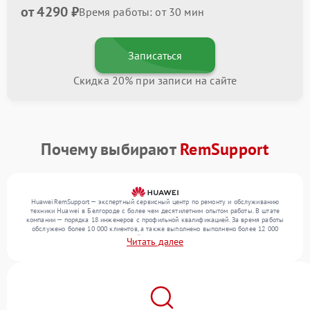
от 4290 ₽
Время работы: от 30 мин
Записаться
Скидка 20% при записи на сайте
Почему выбирают
RemSupport
HuaweiRemSupport — экспертный сервисный центр по ремонту и обслуживанию
техники Huawei в Белгороде с более чем десятилетним опытом работы. В штате
компании — порядка 18 инженеров с профильной квалификацией. За время работы
обслужено более 10 000 клиентов, а также выполнено выполнено более 12 000
ремонтов. Ежемесячно в сервисный центр поступает свыше 300 единиц техники,
Читать далее
включая , , . Мы беремся за задачи любой сложности и поддерживаем высокий
стандарт качества благодаря отлаженным процессам ремонта.