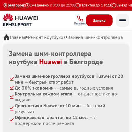
.9 на Яндекс
Белгород
Ежедневно с 9:00 до 21:00
Гарантия до 1 года
Выезд маст
Заявка
REMSUPPORT
Позвонить
Главная
Ремонт ноутбуков
Замена шим-контроллера
Замена шим-контроллера
ноутбука
Huawei
в Белгороде
Замена шим-контроллера ноутбуков Huawei от 20
мин
— быстрый старт работ
До 30% экономии
— самые выгодные условия
Контроль на каждом этапе
— от диагностики до
выдачи
Диагностика Huawei от 10 мин
— быстрый
результат
Официальная гарантия до 12 мес.
— с
поддержкой после ремонта