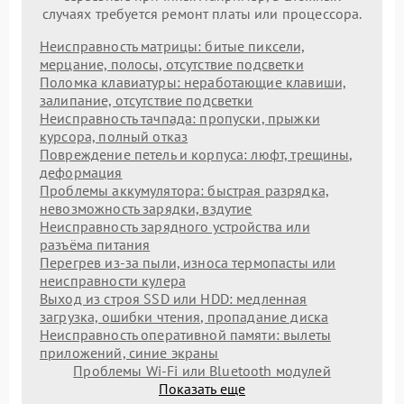
случаях требуется ремонт платы или процессора.
Неисправность матрицы: битые пиксели,
мерцание, полосы, отсутствие подсветки
Поломка клавиатуры: неработающие клавиши,
залипание, отсутствие подсветки
Неисправность тачпада: пропуски, прыжки
курсора, полный отказ
Повреждение петель и корпуса: люфт, трещины,
деформация
Проблемы аккумулятора: быстрая разрядка,
невозможность зарядки, вздутие
Неисправность зарядного устройства или
разъёма питания
Перегрев из‑за пыли, износа термопасты или
неисправности кулера
Выход из строя SSD или HDD: медленная
загрузка, ошибки чтения, пропадание диска
Неисправность оперативной памяти: вылеты
приложений, синие экраны
Проблемы Wi‑Fi или Bluetooth модулей
Показать еще