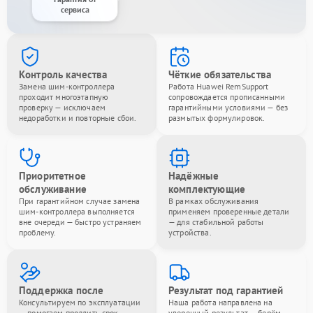
сервиса
Контроль качества
Чёткие обязательства
Замена шим-контроллера
Работа Huawei RemSupport
проходит многоэтапную
сопровождается прописанными
проверку — исключаем
гарантийными условиями — без
недоработки и повторные сбои.
размытых формулировок.
Приоритетное
Надёжные
обслуживание
комплектующие
При гарантийном случае замена
В рамках обслуживания
шим-контроллера выполняется
применяем проверенные детали
вне очереди — быстро устраняем
— для стабильной работы
проблему.
устройства.
Поддержка после
Результат под гарантией
Консультируем по эксплуатации
Наша работа направлена на
— помогаем продлить срок
уверенный результат — берём