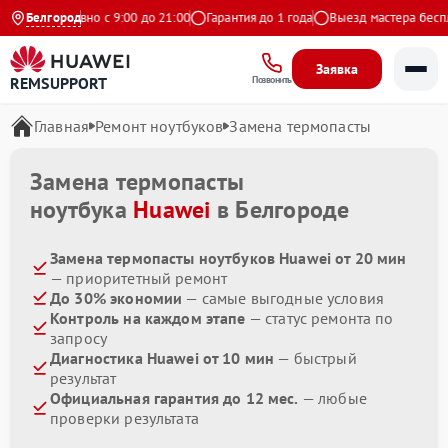
с
Ежедневно с 9:00 до 21:00
Белгород
Гарантия до 1 года
Выезд мастера беспла
Заявка
REMSUPPORT
Позвонить
Главная
Ремонт ноутбуков
Замена термопасты
Замена термопасты
ноутбука
Huawei
в Белгороде
Замена термопасты ноутбуков Huawei от 20 мин
— приоритетный ремонт
До 30% экономии
— самые выгодные условия
Контроль на каждом этапе
— статус ремонта по
запросу
Диагностика Huawei от 10 мин
— быстрый
результат
Официальная гарантия до 12 мес.
— любые
проверки результата