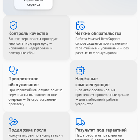
сервиса
Контроль качества
Чёткие обязательства
Замена термопасты проходит
Работа Huawei RemSupport
многоэтапную проверку —
сопровождается прописанными
исключаем недоработки и
гарантийными условиями — без
повторные сбои.
размытых формулировок.
Приоритетное
Надёжные
обслуживание
комплектующие
При гарантийном случае замена
В рамках обслуживания
термопасты выполняется вне
применяем проверенные детали
очереди — быстро устраняем
— для стабильной работы
проблему.
устройства.
Поддержка после
Результат под гарантией
Консультируем по эксплуатации
Наша работа направлена на
— помогаем продлить срок
уверенный результат — берём