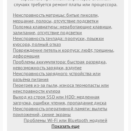
случаях требуется ремонт платы или процессора.
Неисправность матрицы: битые пиксели,
мерцание, полосы, отсутствие подсветки
Поломка клавиатуры: неработающие клавиши,
залипание, отсутствие подсветки
Неисправность тачпада: пропуски, прыжки
курсора, полный отказ
Повреждение петель и корпуса: люфт, трещины,
деформация
Проблемы аккумулятора: быстрая разрядка,
невозможность зарядки, вздутие
Неисправность зарядного устройства или
разъёма питания
Перегрев из‑за пыли, износа термопасты или
неисправности кулера
Выход из строя SSD или HDD: медленная
загрузка, ошибки чтения, пропадание диска
Неисправность оперативной памяти: вылеты
приложений, синие экраны
Проблемы Wi‑Fi или Bluetooth модулей
Показать еще