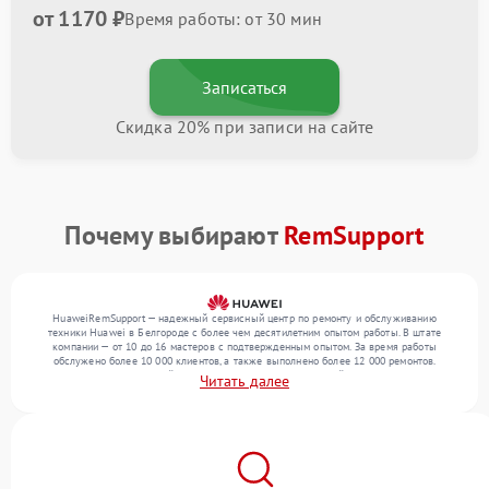
от 1170 ₽
Время работы: от 30 мин
Записаться
Скидка 20% при записи на сайте
Почему выбирают
RemSupport
HuaweiRemSupport — надежный сервисный центр по ремонту и обслуживанию
техники Huawei в Белгороде с более чем десятилетним опытом работы. В штате
компании — от 10 до 16 мастеров с подтвержденным опытом. За время работы
обслужено более 10 000 клиентов, а также выполнено более 12 000 ремонтов.
Ежемесячно в сервисный центр поступает более 300 устройств, включая , , . Мы
Читать далее
беремся за задачи любой сложности и поддерживаем высокий стандарт качества
благодаря квалификации мастеров.