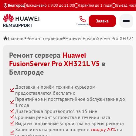
а Яндекс
Белгород
Ежедневно с 9:00 до 21:00
Гарантия до 1 года
Выезд мастера 
Заявка
REMSUPPORT
Позвонить
Главная
Ремонт серверов
Huawei FusionServer Pro XH321
Ремонт сервера
Huawei
FusionServer Pro XH321L V5
в
Белгороде
Доставка и приём техники курьером
предоставляется бесплатно
Гарантийное и постгарантийное обслуживание до
1 года
Диагностика производится за 15 мин
Срочный ремонт устройства в течении часа
Выдаём подменные устройства на время ремонта
Запишитесь на ремонт и получите
скидку 20%
на
первый ремонт