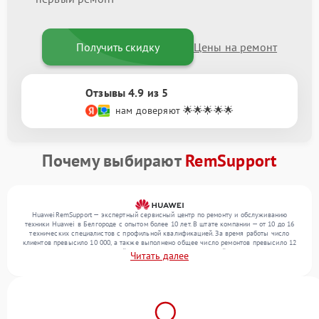
Получить скидку
Цены на ремонт
Отзывы 4.9 из 5
нам доверяют 🌟🌟🌟🌟🌟
Почему выбирают
RemSupport
HuaweiRemSupport — экспертный сервисный центр по ремонту и обслуживанию
техники Huawei в Белгороде с опытом более 10 лет. В штате компании — от 10 до 16
технических специалистов с профильной квалификацией. За время работы число
клиентов превысило 10 000, а также выполнено общее число ремонтов превысило 12
000. Ежемесячно в сервисный центр поступает от 300 устройств, включая , , . Мы
Читать далее
выполняем ремонт различного уровня сложности и обеспечиваем надежный
результат благодаря квалификации мастеров.