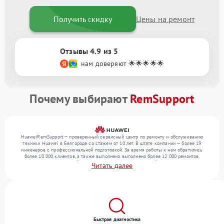
Получить скидку
Цены на ремонт
Отзывы 4.9 из 5
нам доверяют 🌟🌟🌟🌟🌟
Почему выбирают
RemSupport
HuaweiRemSupport — проверенный сервисный центр по ремонту и обслуживанию
техники Huawei в Белгороде со стажем от 10 лет. В штате компании — более 19
инженеров с профессиональной подготовкой. За время работы к нам обратились
более 10 000 клиентов, а также выполнено выполнено более 12 000 ремонтов.
Ежемесячно в сервисный центр поступает более 300 устройств, включая , , . Мы
Читать далее
беремся за задачи любой сложности и поддерживаем высокий стандарт качества
благодаря квалификации мастеров.
Быстрая диагностика