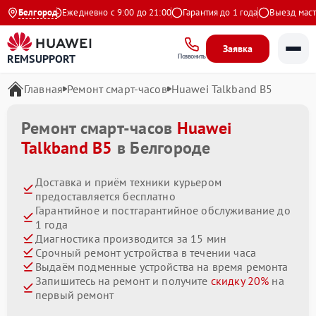
на Яндекс
Белгород
Ежедневно с 9:00 до 21:00
Гарантия до 1 года
Выезд мастера
Заявка
REMSUPPORT
Позвонить
Главная
Ремонт смарт-часов
Huawei Talkband B5
Ремонт смарт-часов
Huawei
Talkband B5
в Белгороде
Доставка и приём техники курьером
предоставляется бесплатно
Гарантийное и постгарантийное обслуживание до
1 года
Диагностика производится за 15 мин
Срочный ремонт устройства в течении часа
Выдаём подменные устройства на время ремонта
Запишитесь на ремонт и получите
скидку 20%
на
первый ремонт