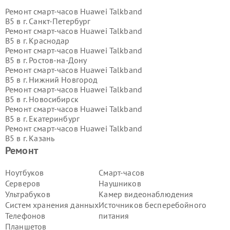
Ремонт смарт-часов Huawei Talkband
B5 в г.
Санкт-Петербург
Ремонт смарт-часов Huawei Talkband
B5 в г.
Краснодар
Ремонт смарт-часов Huawei Talkband
B5 в г.
Ростов-на-Дону
Ремонт смарт-часов Huawei Talkband
B5 в г.
Нижний Новгород
Ремонт смарт-часов Huawei Talkband
B5 в г.
Новосибирск
Ремонт смарт-часов Huawei Talkband
B5 в г.
Екатеринбург
Ремонт смарт-часов Huawei Talkband
B5 в г.
Казань
Ремонт смарт-часов Huawei Talkband
Ремонт
B5 в г.
Воронеж
Ремонт смарт-часов Huawei Talkband
Ноутбуков
Смарт-часов
B5 в г.
Волгоград
Серверов
Наушников
Ремонт смарт-часов Huawei Talkband
Ультрабуков
Камер видеонаблюдения
B5 в г.
Самара
Систем хранения данных
Источников бесперебойного
Ремонт смарт-часов Huawei Talkband
Телефонов
питания
B5 в г.
Пермь
Ремонт смарт-часов Huawei Talkband
Планшетов