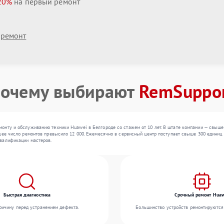
20%
на первый ремонт
 ремонт
очему выбирают
RemSuppo
онту и обслуживанию техники Huawei в Белгороде со стажем от 10 лет. В штате компании — свыше
щее число ремонтов превысило 12 000. Ежемесячно в сервисный центр поступает свыше 300 единиц т
валификации мастеров.
Быстрая диагностика
Срочный ремонт Huaw
ичину перед устранением дефекта.
Большинство устройств ремонтируются 