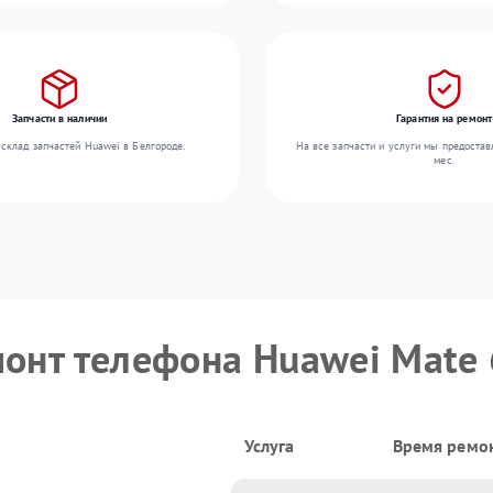
Запчасти в наличии
Гарантия на ремонт
склад запчастей Huawei в Белгороде.
На все запчасти и услуги мы предостав
мес.
монт телефона Huawei Mate
Услуга
Время ремо