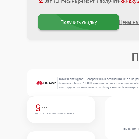
Запишитесь на ремонт и получите
скидку 
Получить скидку
Цены на
П
HuaweiRemSupport — современный сервисный центр по рем
обратились более 10 000 клиентов, а также выполнено об
гарантируем высокое качество обслуживания благодаря к
13+
лет опыта в ремонте техники
Выясним пр