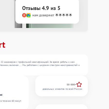
Отзывы 4.9 из 5
нам доверяют 🌟🌟🌟🌟🌟
rt
 22 инженеров с профильной квалификацией. За время работы к нам
ехники, включая , , . Мы работаем с широким спектром неисправностей и
50 000+
довольных клиентов по всей России
ei
в течении 60 минут.