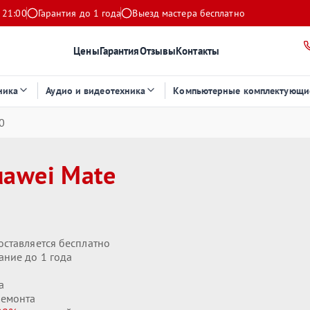
 21:00
Гарантия до 1 года
Выезд мастера бесплатно
Цены
Гарантия
Отзывы
Контакты
ника
Аудио и видеотехника
Компьютерные комплектующи
0
uawei Mate
оставляется бесплатно
ание до 1 года
а
ремонта