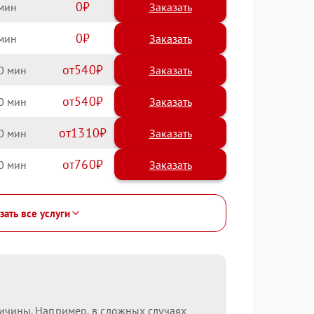
0
Заказать
0
Заказать
540
0
540
0
1310
0
760
0
зать все услуги
ричины. Например, в сложных случаях