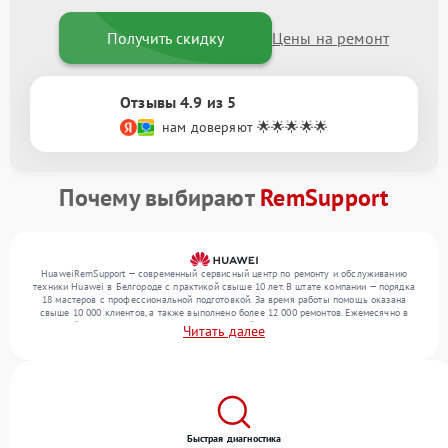
Получить скидку
Цены на ремонт
Отзывы 4.9 из 5
нам доверяют 🌟🌟🌟🌟🌟
Почему выбирают
RemSupport
HuaweiRemSupport — современный сервисный центр по ремонту и обслуживанию
техники Huawei в Белгороде с практикой свыше 10 лет. В штате компании — порядка
18 мастеров с профессиональной подготовкой. За время работы помощь оказана
свыше 10 000 клиентов, а также выполнено более 12 000 ремонтов. Ежемесячно в
сервисный центр поступает более 300 обращений, включая , , . Мы устраняем поломки
Читать далее
любой сложности и обеспечиваем надежный результат благодаря квалификации
мастеров.
Быстрая диагностика