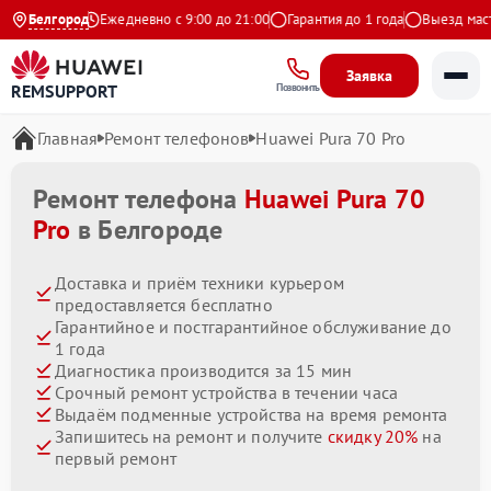
на Яндекс
Белгород
Ежедневно с 9:00 до 21:00
Гарантия до 1 года
Выезд мастера
Заявка
REMSUPPORT
Позвонить
Главная
Ремонт телефонов
Huawei Pura 70 Pro
Ремонт телефона
Huawei Pura 70
Pro
в Белгороде
Доставка и приём техники курьером
предоставляется бесплатно
Гарантийное и постгарантийное обслуживание до
1 года
Диагностика производится за 15 мин
Срочный ремонт устройства в течении часа
Выдаём подменные устройства на время ремонта
Запишитесь на ремонт и получите
скидку 20%
на
первый ремонт