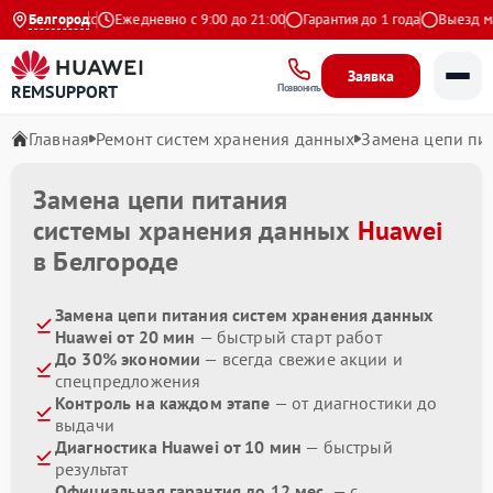
4.9 на Яндекс
Белгород
Ежедневно с 9:00 до 21:00
Гарантия до 1 года
Выезд мас
Заявка
REMSUPPORT
Позвонить
Главная
Ремонт систем хранения данных
Замена цепи пи
Замена цепи питания
системы хранения данных
Huawei
в Белгороде
Замена цепи питания систем хранения данных
Huawei от 20 мин
— быстрый старт работ
До 30% экономии
— всегда свежие акции и
спецпредложения
Контроль на каждом этапе
— от диагностики до
выдачи
Диагностика Huawei от 10 мин
— быстрый
результат
Официальная гарантия до 12 мес.
— с