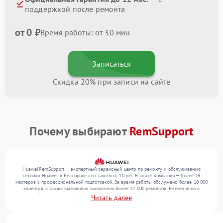
поддержкой после ремонта
от 0 ₽
Время работы: от 30 мин
Записаться
Скидка 20% при записи на сайте
Почему выбирают
RemSupport
HuaweiRemSupport — экспертный сервисный центр по ремонту и обслуживанию
техники Huawei в Белгороде со стажем от 10 лет. В штате компании — более 19
мастеров с профессиональной подготовкой. За время работы обслужено более 10 000
клиентов, а также выполнено выполнено более 12 000 ремонтов. Ежемесячно в
сервисный центр поступает более 300 устройств, включая , , . Мы устраняем поломки
Читать далее
любой сложности и обеспечиваем надежный результат благодаря опыту команды.