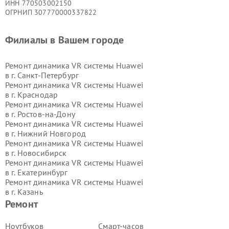
ИНН 770503002150
ОГРНИП 307770000337822
Филиалы в Вашем городе
Ремонт динамика VR системы Huawei
в г.
Санкт-Петербург
Ремонт динамика VR системы Huawei
в г.
Краснодар
Ремонт динамика VR системы Huawei
в г.
Ростов-на-Дону
Ремонт динамика VR системы Huawei
в г.
Нижний Новгород
Ремонт динамика VR системы Huawei
в г.
Новосибирск
Ремонт динамика VR системы Huawei
в г.
Екатеринбург
Ремонт динамика VR системы Huawei
в г.
Казань
Ремонт динамика VR системы Huawei
Ремонт
в г.
Воронеж
Ремонт динамика VR системы Huawei
Ноутбуков
Смарт-часов