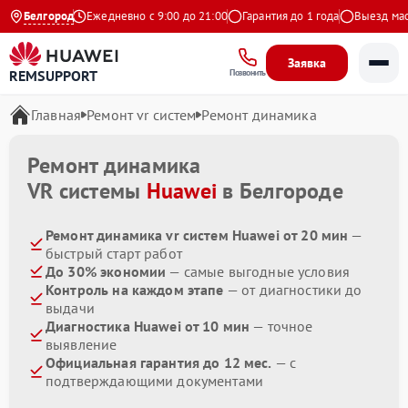
.9 на Яндекс
Белгород
Ежедневно с 9:00 до 21:00
Гарантия до 1 года
Выезд маст
Заявка
REMSUPPORT
Позвонить
Главная
Ремонт vr систем
Ремонт динамика
Ремонт динамика
VR системы
Huawei
в Белгороде
Ремонт динамика vr систем Huawei от 20 мин
—
быстрый старт работ
До 30% экономии
— самые выгодные условия
Контроль на каждом этапе
— от диагностики до
выдачи
Диагностика Huawei от 10 мин
— точное
выявление
Официальная гарантия до 12 мес.
— с
подтверждающими документами