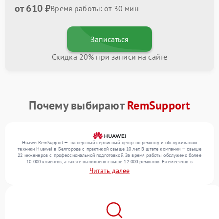
от 610 ₽
Время работы: от 30 мин
Записаться
Скидка 20% при записи на сайте
Почему выбирают
RemSupport
HuaweiRemSupport — экспертный сервисный центр по ремонту и обслуживанию
техники Huawei в Белгороде с практикой свыше 10 лет. В штате компании — свыше
22 инженеров с профессиональной подготовкой. За время работы обслужено более
10 000 клиентов, а также выполнено свыше 12 000 ремонтов. Ежемесячно в
сервисный центр поступает свыше 300 единиц техники, включая , , . Мы выполняем
Читать далее
ремонт различного уровня сложности и гарантируем высокое качество обслуживания
благодаря отлаженным процессам ремонта.